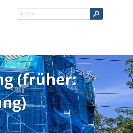
g (früher:
ng)