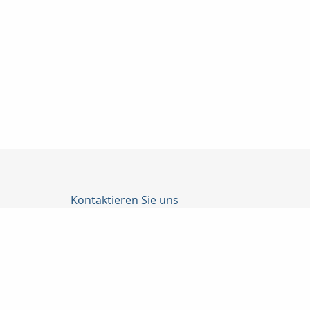
Kontaktieren Sie uns
Katrin Junghanns Versicherungsmakler GmbH & Co
Junghanns Katrin
Wilhelm-Külz-Str. 4
04552 Borna
03433-206790
03433-207487
info@versicherungsmakler-borna.de