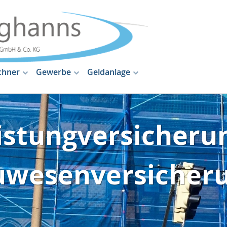
chner
Gewerbe
Geldanlage
istungversicherun
uwesenversicheru