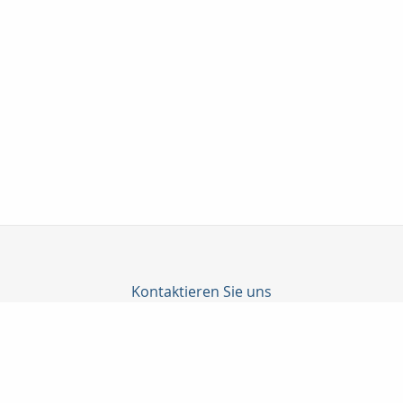
Kontaktieren Sie uns
Katrin Junghanns Versicherungsmakler GmbH & Co. KG
Junghanns Katrin
Wilhelm-Külz-Str. 4
04552 Borna