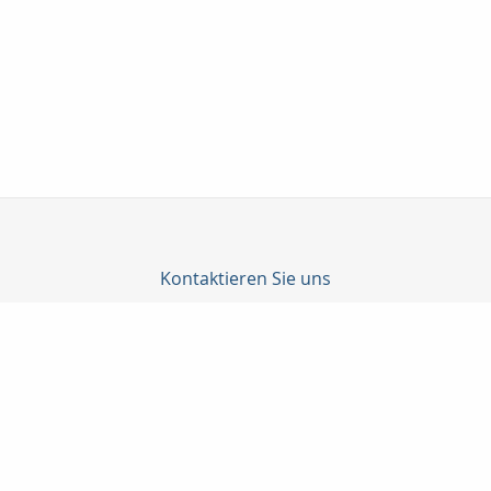
Kontaktieren Sie uns
Katrin Junghanns Versicherungsmakler GmbH & Co. KG
Junghanns Katrin
Wilhelm-Külz-Str. 4
04552 Borna
03433-206790
03433-207487
info@versicherungsmakler-borna.de