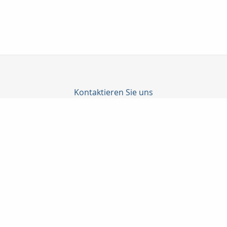
Kontaktieren Sie uns
Katrin Junghanns Versicherungsmakler GmbH & Co. KG
Junghanns Katrin
Wilhelm-Külz-Str. 4
04552 Borna
03433-206790
03433-207487
info@versicherungsmakler-borna.de
www.versicherungsmakler-borna.de
Nachricht schreiben