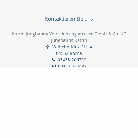
Kontaktieren Sie uns
Katrin Junghanns Versicherungsmakler GmbH & Co. KG
Junghanns Katrin
Wilhelm-Külz-Str. 4
04552 Borna
03433-206790
03433-207487
info@versicherungsmakler-borna.de
www.versicherungsmakler-borna.de
Nachricht schreiben
Startseite
Kontakt