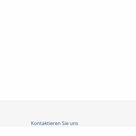
Kontaktieren Sie uns
Katrin Junghanns Versicherungsmakler GmbH & Co