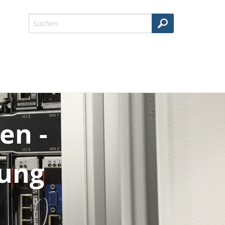
en -
rung