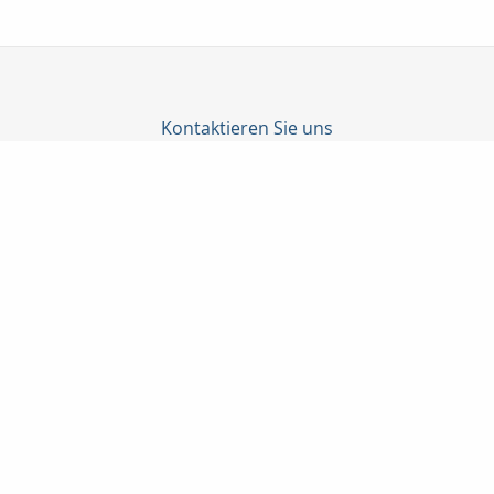
Kontaktieren Sie uns
Katrin Junghanns Versicherungsmakler GmbH & Co. KG
Junghanns Katrin
Wilhelm-Külz-Str. 4
04552 Borna
03433-206790
03433-207487
info@versicherungsmakler-borna.de
www.versicherungsmakler-borna.de
Nachricht schreiben