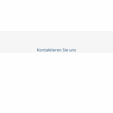
Kontaktieren Sie uns
Katrin Junghanns Versicherungsmakler GmbH & Co. KG
Junghanns Katrin
Wilhelm-Külz-Str. 4
04552 Borna
03433-206790
03433-207487
info@versicherungsmakler-borna.de
www.versicherungsmakler-borna.de
Nachricht schreiben