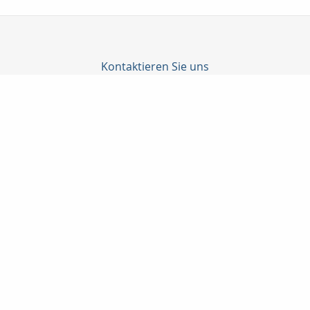
Kontaktieren Sie uns
Katrin Junghanns Versicherungsmakler GmbH & Co. KG
Junghanns Katrin
Wilhelm-Külz-Str. 4
04552 Borna
03433-206790
03433-207487
info@versicherungsmakler-borna.de
www.versicherungsmakler-borna.de
Nachricht schreiben