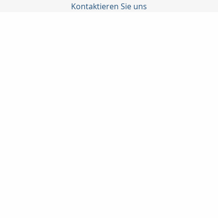
Kontaktieren Sie uns
Katrin Junghanns Versicherungsmakler GmbH & Co. KG
Junghanns Katrin
Wilhelm-Külz-Str. 4
04552 Borna
03433-206790
03433-207487
info@versicherungsmakler-borna.de
www.versicherungsmakler-borna.de
Nachricht schreiben
Startseite
Kontakt
Privat